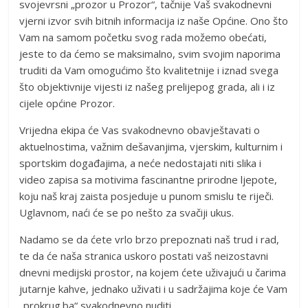
svojevrsni „prozor u Prozor“, tačnije Vaš svakodnevni
vjerni izvor svih bitnih informacija iz naše Općine. Ono što
Vam na samom početku svog rada možemo obećati,
jeste to da ćemo se maksimalno, svim svojim naporima
truditi da Vam omogućimo što kvalitetnije i iznad svega
što objektivnije vijesti iz našeg prelijepog grada, ali i iz
cijele općine Prozor.
Vrijedna ekipa će Vas svakodnevno obavještavati o
aktuelnostima, važnim dešavanjima, vjerskim, kulturnim i
sportskim događajima, a neće nedostajati niti slika i
video zapisa sa motivima fascinantne prirodne ljepote,
koju naš kraj zaista posjeduje u punom smislu te riječi.
Uglavnom, naći će se po nešto za svačiji ukus.
Nadamo se da ćete vrlo brzo prepoznati naš trud i rad,
te da će naša stranica uskoro postati vaš neizostavni
dnevni medijski prostor, na kojem ćete uživajući u čarima
jutarnje kahve, jednako uživati i u sadržajima koje će Vam
„prokrug.ba“ svakodnevno nuditi.