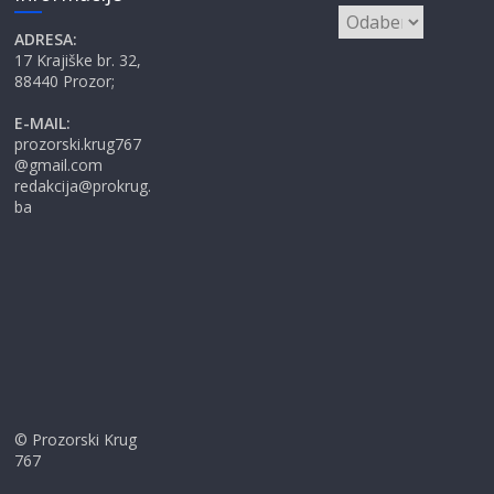
Arhive
ADRESA:
17 Krajiške br. 32,
88440 Prozor;
E-MAIL:
prozorski.krug767
@gmail.com
redakcija@prokrug.
ba
© Prozorski Krug
767