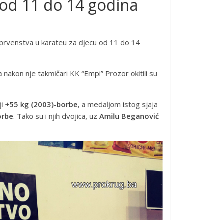
 od 11 do 14 godina
og prvenstva u karateu za djecu od 11 do 14
 nakon nje takmičari KK “Empi” Prozor okitili su
ji
+55 kg (2003)-borbe
, a medaljom istog sjaja
orbe
. Tako su i njih dvojica, uz
Amilu Beganović