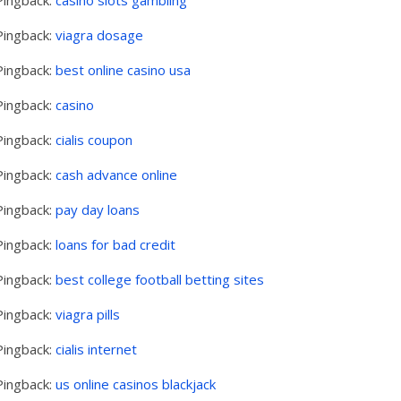
Pingback:
viagra dosage
Pingback:
best online casino usa
Pingback:
casino
Pingback:
cialis coupon
Pingback:
cash advance online
Pingback:
pay day loans
Pingback:
loans for bad credit
Pingback:
best college football betting sites
Pingback:
viagra pills
Pingback:
cialis internet
Pingback:
us online casinos blackjack