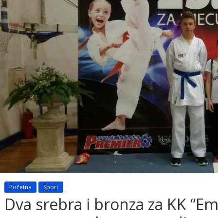
Početna
Sport
Dva srebra i bronza za KK “E