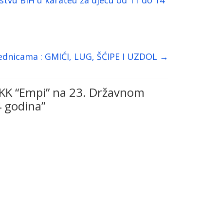
ednicama : GMIĆI, LUG, ŠĆIPE I UZDOL
→
 KK “Empi” na 23. Državnom
4 godina
”