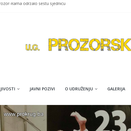
Prozor-Rama održalo šestu sjednicu
ozor
avom maturanti Srednje škole Prozor obilježavaju kraj obazovanja
ija Isaković”
jna akcija darivanja krvi
JIVOSTI
JAVNI POZIVI
O UDRUŽENJU
GALERIJA