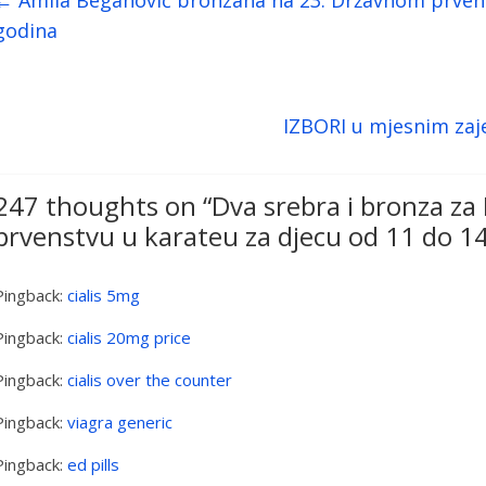
godina
IZBORI u mjesnim zaj
247 thoughts on “
Dva srebra i bronza za
prvenstvu u karateu za djecu od 11 do 1
Pingback:
cialis 5mg
Pingback:
cialis 20mg price
Pingback:
cialis over the counter
Pingback:
viagra generic
Pingback:
ed pills