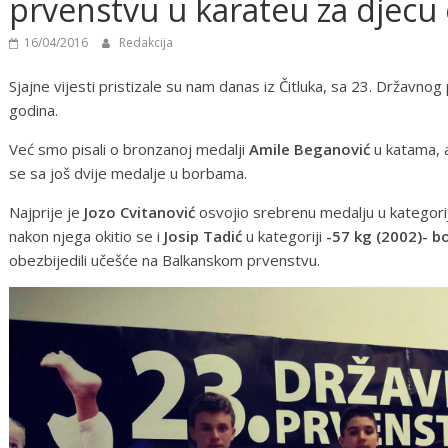
prvenstvu u karateu za djecu
16/04/2016
Redakcija
Sjajne vijesti pristizale su nam danas iz Čitluka, sa 23. Državn
godina.
Već smo pisali o bronzanoj medalji
Amile Beganović
u katama, a
se sa još dvije medalje u borbama.
Najprije je
Jozo Cvitanović
osvojio srebrenu medalju u kategori
nakon njega okitio se i
Josip Tadić
u kategoriji
-57 kg (2002)- b
obezbijedili učešće na Balkanskom prvenstvu.