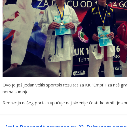
Ovo je još jedan veliki sportski rezultat za KK “Empi” i za naš gr
nema sumnje.
Redakcija našeg portala upućuje najiskrenije čestitke Amili, Josipu 
←
Amila Beganović bronzana na 23. Državnom prvens