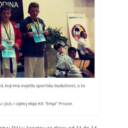
ad, koji ima svijetlu sportsku budućnost, u to
i Jozi, i cijeloj ekipi KK “Empi” Prozor.
tvu BiH u karateu za djecu od 11 do 14