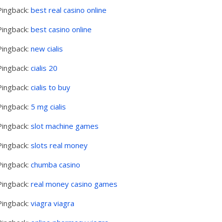
Pingback:
best real casino online
Pingback:
best casino online
Pingback:
new cialis
Pingback:
cialis 20
Pingback:
cialis to buy
Pingback:
5 mg cialis
Pingback:
slot machine games
Pingback:
slots real money
Pingback:
chumba casino
Pingback:
real money casino games
Pingback:
viagra viagra