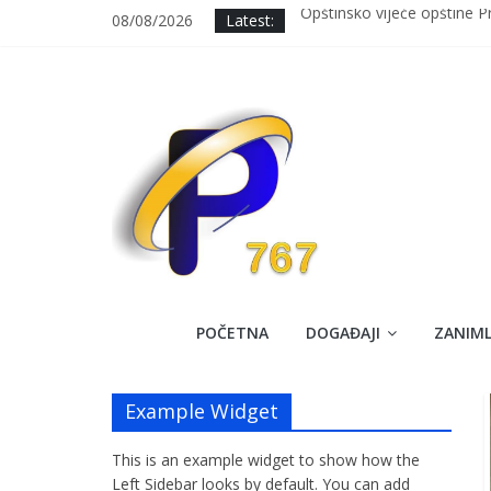
Skip
08/08/2026
Latest:
Opštinsko vijeće opštine 
to
Održana 7. sjednica OV Pr
content
Svečanim defileom i prosl
Upisano 7 prvačića u OŠ “Al
Uspješno završena dobrovol
Prozorski
POČETNA
DOGAĐAJI
ZANIML
Krug
Example Widget
767
This is an example widget to show how the
Službena
Left Sidebar looks by default. You can add