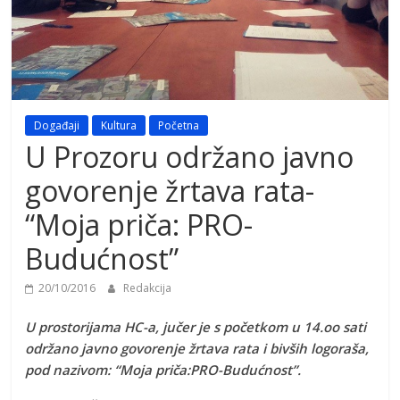
Događaji
Kultura
Početna
U Prozoru održano javno
govorenje žrtava rata-
“Moja priča: PRO-
Budućnost”
20/10/2016
Redakcija
U prostorijama HC-a, jučer je s početkom u 14.oo sati
održano javno govorenje žrtava rata i bivših logoraša,
pod nazivom: “Moja priča:PRO-Budućnost”.