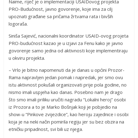
Naime, riječ je o implementaciji USAIDovog projekta
PRO-Budućnost, javno govorenje, koje ima za cilj
upoznati građane sa pričama žrtvama rata i bivših
logoraša.
Siniša Sajević, nacionalni koordinator USAID-ovog projeta
PRO-budućnost kazao je u izjavi za Fenu kako je javno
govorenje samo jedna od aktivnosti koje implementiraju
u okviru projekta.
– Vrlo je bitno napomenuti da je danas u općini Prozor-
Rama napravljen jedan pomak i napredak, jer smo ovu
istu aktivnost pokušali organizovati prije pola godine, no
nismo imali uspjeha kao danas. Posebno nam je drago
što smo imali priliku uručiti nagradu “Lokalni heroj” osobi
iz Prozora a to je Marko Bošnjak koji je pobjedio na
show-u “Pinkove zvijezdice”, kao heroju zajednice i osobi
koja je na neki način pomirila regiju jer su bez obzira na
etničku pripadnost, svi bili uz njega.