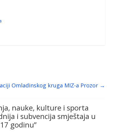
a
zaciji Omladinskog kruga MIZ-a Prozor
→
ja, nauke, kulture i sporta
nija i subvencija smještaja u
17 godinu
”