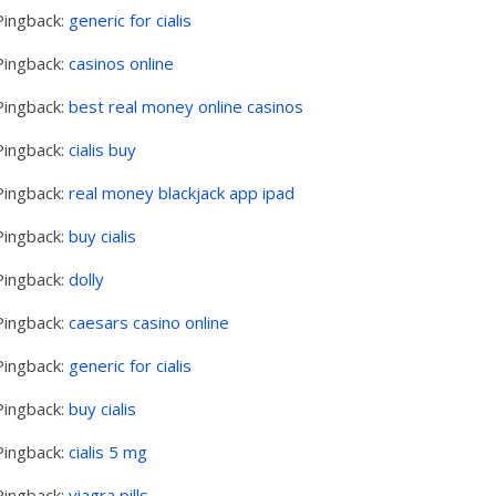
Pingback:
generic for cialis
Pingback:
casinos online
Pingback:
best real money online casinos
Pingback:
cialis buy
Pingback:
real money blackjack app ipad
Pingback:
buy cialis
Pingback:
dolly
Pingback:
caesars casino online
Pingback:
generic for cialis
Pingback:
buy cialis
Pingback:
cialis 5 mg
Pingback:
viagra pills