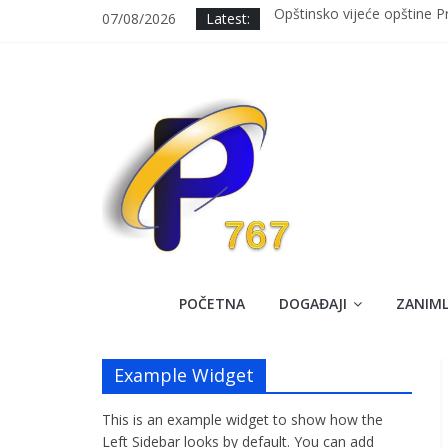
Skip
07/08/2026
Latest:
Opštinsko vijeće opštine 
to
Održana 7. sjednica OV Pr
content
Svečanim defileom i prosl
Upisano 7 prvačića u OŠ “Al
Uspješno završena dobrovol
Prozorski
POČETNA
DOGAĐAJI
ZANIML
Krug
Example Widget
767
This is an example widget to show how the
Službena
Left Sidebar looks by default. You can add