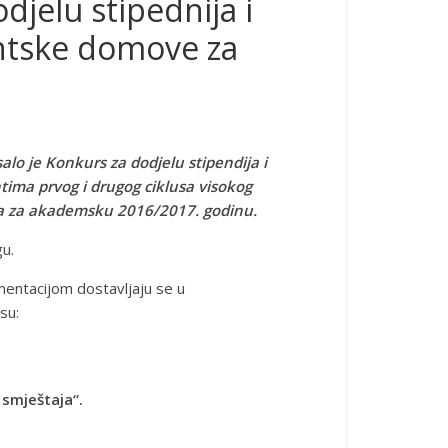
jelu stipednija i
entske domove za
alo je Konkurs za dodjelu stipendija i
ima prvog i drugog ciklusa visokog
a za akademsku 2016/2017. godinu.
gu.
mentacijom dostavljaju se u
su:
 smještaja“.