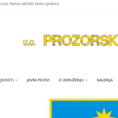
Prozor-Rama održalo šestu sjednicu
ozor
avom maturanti Srednje škole Prozor obilježavaju kraj obazovanja
ija Isaković”
jna akcija darivanja krvi
JIVOSTI
JAVNI POZIVI
O UDRUŽENJU
GALERIJA