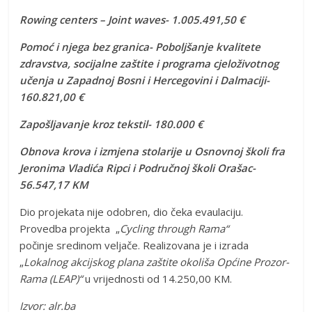
Rowing centers – Joint waves- 1.005.491,50 €
Pomoć i njega bez granica- Poboljšanje kvalitete
zdravstva, socijalne zaštite i programa cjeloživotnog
učenja u Zapadnoj Bosni i Hercegovini i Dalmaciji-
160.821,00 €
Zapošljavanje kroz tekstil- 180.000 €
Obnova krova i izmjena stolarije u Osnovnoj školi fra
Jeronima Vladića Ripci i Područnoj školi Orašac-
56.547,17 KM
Dio projekata nije odobren, dio čeka evaulaciju.
Provedba projekta „
Cycling through Rama“
počinje
sredinom veljače. Realizovana je i izrada
„
Lokalnog akcijskog plana zaštite okoliša Općine Prozor-
Rama (LEAP)“
u vrijednosti od 14.250,00 KM.
Izvor: alr.ba