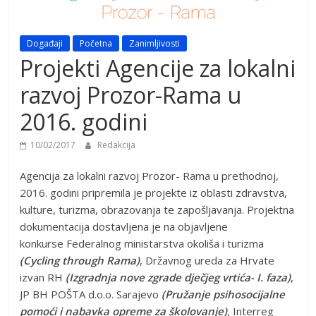
Događaji
Početna
Zanimljivosti
Projekti Agencije za lokalni
razvoj Prozor-Rama u
2016. godini
10/02/2017
Redakcija
Agencija za lokalni razvoj Prozor- Rama u prethodnoj,
2016. godini pripremila je projekte iz oblasti zdravstva,
kulture, turizma, obrazovanja te zapošljavanja. Projektna
dokumentacija dostavljena je na objavljene
konkurse Federalnog ministarstva okoliša i turizma
(Cycling through Rama)
, Državnog ureda za Hrvate
izvan RH
(Izgradnja nove zgrade dječjeg vrtića- I. faza)
,
JP BH POŠTA d.o.o. Sarajevo
(Pružanje psihosocijalne
pomoći i nabavka opreme za školovanje)
, Interreg