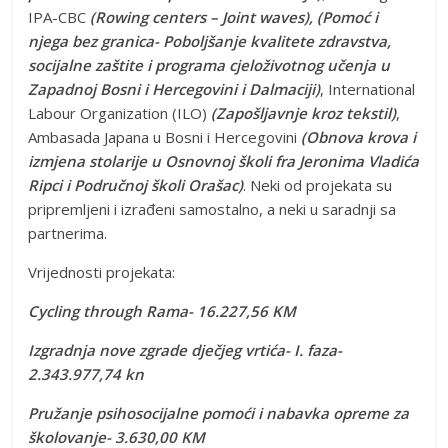
IPA-CBC
(Rowing centers – Joint waves), (Pomoć i
njega bez granica- Poboljšanje kvalitete zdravstva,
socijalne zaštite i programa cjeloživotnog učenja u
Zapadnoj Bosni i Hercegovini i Dalmaciji)
, International
Labour Organization (ILO)
(Zapošljavnje kroz tekstil)
,
Ambasada Japana u Bosni i Hercegovini
(Obnova krova i
izmjena stolarije u Osnovnoj školi fra Jeronima Vladića
Ripci i Područnoj školi Orašac)
. Neki od projekata su
pripremljeni i izrađeni samostalno, a neki u saradnji sa
partnerima.
Vrijednosti projekata:
Cycling through Rama- 16.227,56 KM
Izgradnja nove zgrade dječjeg vrtića- I. faza-
2.343.977,74 kn
Pružanje psihosocijalne pomoći i nabavka opreme za
školovanje- 3.630,00 KM