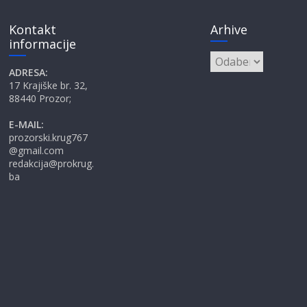
Kontakt
Arhive
informacije
Arhive
ADRESA:
17 Krajiške br. 32,
88440 Prozor;
E-MAIL:
prozorski.krug767
@gmail.com
redakcija@prokrug.
ba