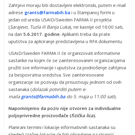
Zahtjevi moraju biti dostavljeni elektronski, putem e-mail
adrese
grants@farmabih.ba
i u štampanoj formi u
jedan od ureda USAID/Sweden FARMA II projekta
(
Sarajevo, Tuzla ili Banja Luka
), ne kasnije od 16:00 sati,
na dan
5.6.2017. godine
. Aplikanti treba da prate
uputstva za apliciranje predstavljena u RFA dokumentu.
USAID/Sweden FARMA II će organizovati informativne
sastanke na kojim će se zainteresovanim organizacijama
pružiti sve informacije i uputstva za podnošenje zahtjeva
za bespovratna sredstva. Sve zainteresovane
organizacije se pozivaju da prisustvuju jednom od ovih
sastanaka (
dolazak potvrditi putem e-
maila
grants@farmabih.ba
do 5. maja u 11:00 sati
).
Napominjemo da poziv nije otvoren za individualne
poljoprivredne proizvođače (
fizička lica
).
Planirani termini i lokacije informativnih sastanaka su
sljedeći (
tačne lokacije će biti objavljene na stranici