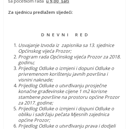
sa početkom rada
u 9,00 sati
Za sjednicu predlažem sljedeći:
D N E V N I R E D
Usvajanje Izvoda iz zapisnika sa 13. sjednice
Općinskog vijeća Prozor;
Program rada Općinskog vijeća Prozor za 2018.
godinu;
Prijedlog Odluke o izmjeni i dopuni Odluke o
privremenom korištenju javnih površina i
visnini naknade;
Prijedlog Odluke o utvrđivanju prosječne
konačne građevinske cijene 1 m2 korisne
stambene površine na prostoru općine Prozor
za 2017. godine;
Prijedlog Odluke o izmjeni i dopuni Odluke o
obliku i sadržaju pečata Mjesnih zajednica
općine Prozor;
Prijedlog Odluke o utvrđivanju prava i dodjeli