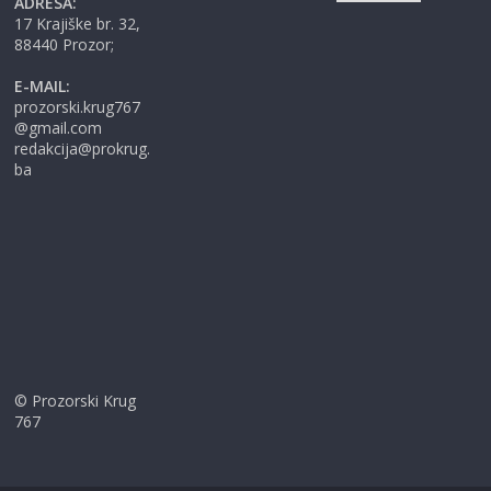
ADRESA:
17 Krajiške br. 32,
88440 Prozor;
E-MAIL:
prozorski.krug767
@gmail.com
redakcija@prokrug.
ba
© Prozorski Krug
767