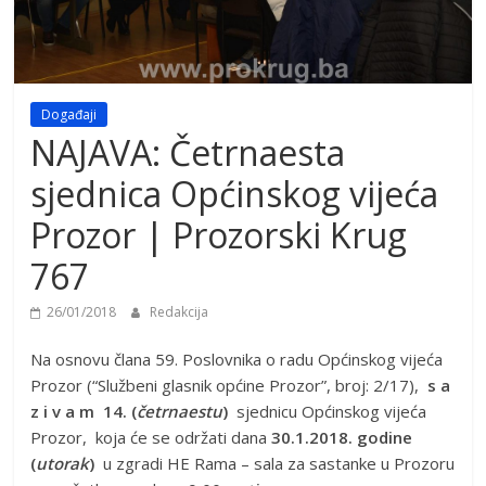
Događaji
NAJAVA: Četrnaesta
sjednica Općinskog vijeća
Prozor | Prozorski Krug
767
26/01/2018
Redakcija
Na osnovu člana 59. Poslovnika o radu Općinskog vijeća
Prozor (“Službeni glasnik općine Prozor”, broj: 2/17),
s a
z i v a m 14. (
četrnaestu
)
sjednicu Općinskog vijeća
Prozor, koja će se održati dana
30.1.2018. godine
(
utorak
)
u zgradi HE Rama – sala za sastanke u Prozoru