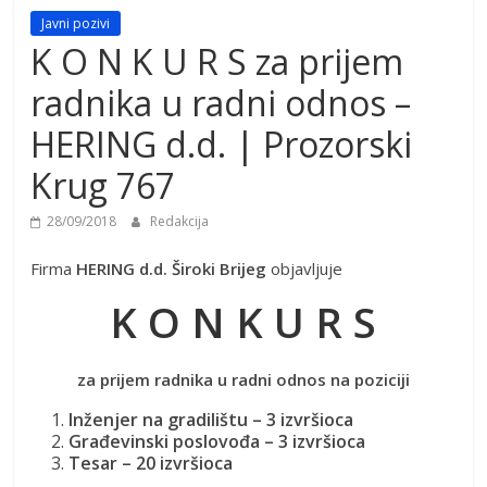
Javni pozivi
K O N K U R S za prijem
radnika u radni odnos –
HERING d.d. | Prozorski
Krug 767
28/09/2018
Redakcija
Firma
HERING d.d. Široki Brijeg
objavljuje
K O N K U R S
za prijem radnika u radni odnos na poziciji
Inženjer na gradilištu – 3 izvršioca
Građevinski poslovođa – 3 izvršioca
Tesar – 20 izvršioca