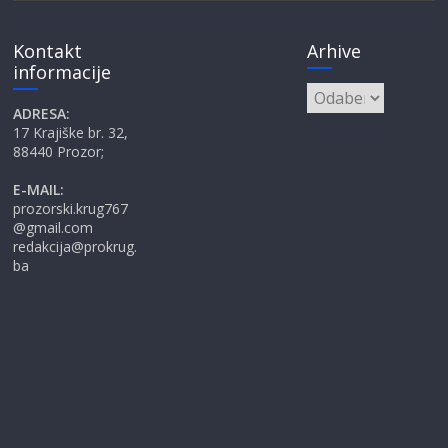
Kontakt
Arhive
informacije
Arhive
ADRESA:
17 Krajiške br. 32,
88440 Prozor;
E-MAIL:
prozorski.krug767
@gmail.com
redakcija@prokrug.
ba