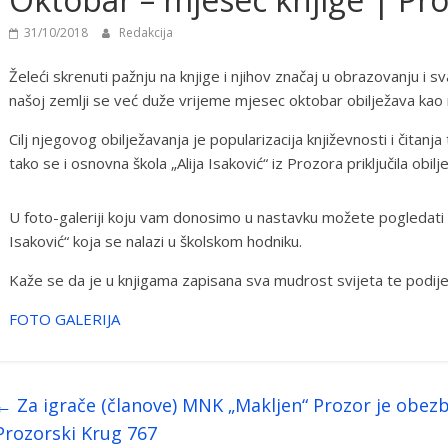
31/10/2018
Redakcija
Želeći skrenuti pažnju na knjige i njihov značaj u obrazovanju i 
našoj zemlji se već duže vrijeme mjesec oktobar obilježava kao 
Cilj njegovog obilježavanja je popularizacija književnosti i čitanja
tako se i osnovna škola „Alija Isaković“ iz Prozora priključila ob
U foto-galeriji koju vam donosimo u nastavku možete pogledati i
Isaković“ koja se nalazi u školskom hodniku.
Kaže se da je u knjigama zapisana sva mudrost svijeta te podije
FOTO GALERIJA
←
Za igrače (članove) MNK „Makljen“ Prozor je obez
Prozorski Krug 767