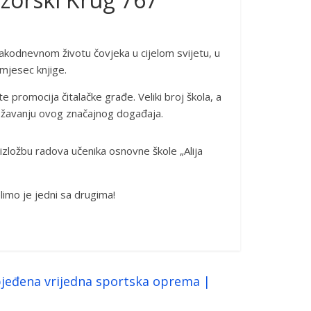
svakodnevnom životu čovjeka u cijelom svijetu, u
mjesec knjige.
 te promocija čitalačke građe. Veliki broj škola, a
ilježavanju ovog značajnog događaja.
zložbu radova učenika osnovne škole „Alija
limo je jedni sa drugima!
bjeđena vrijedna sportska oprema |