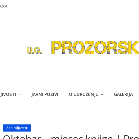
ozor
avom maturanti Srednje škole Prozor obilježavaju kraj obazovanja
ija Isaković”
jna akcija darivanja krvi
Prozor-Rama održalo šestu sjednicu
JIVOSTI
JAVNI POZIVI
O UDRUŽENJU
GALERIJA
Zanimljivosti
Oktobar – mjesec knjige | Pr