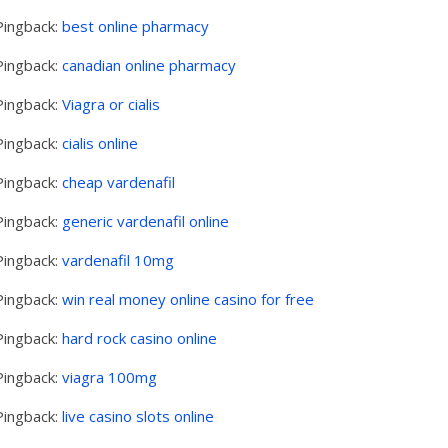
Pingback:
best online pharmacy
Pingback:
canadian online pharmacy
Pingback:
Viagra or cialis
Pingback:
cialis online
Pingback:
cheap vardenafil
Pingback:
generic vardenafil online
Pingback:
vardenafil 10mg
Pingback:
win real money online casino for free
Pingback:
hard rock casino online
Pingback:
viagra 100mg
Pingback:
live casino slots online