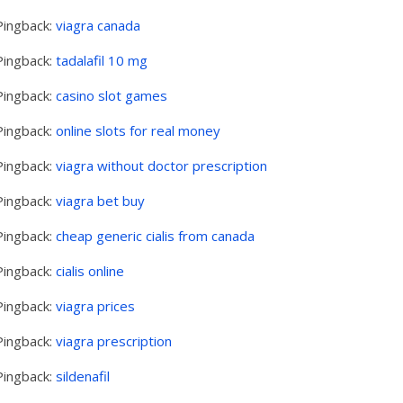
Pingback:
viagra canada
Pingback:
tadalafil 10 mg
Pingback:
casino slot games
Pingback:
online slots for real money
Pingback:
viagra without doctor prescription
Pingback:
viagra bet buy
Pingback:
cheap generic cialis from canada
Pingback:
cialis online
Pingback:
viagra prices
Pingback:
viagra prescription
Pingback:
sildenafil