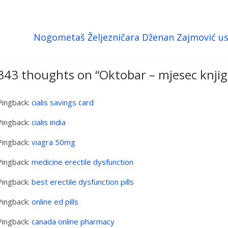
Nogometaš Željezničara Dženan Zajmović us
343 thoughts on “
Oktobar – mjesec knjig
Pingback:
cialis savings card
Pingback:
cialis india
Pingback:
viagra 50mg
Pingback:
medicine erectile dysfunction
Pingback:
best erectile dysfunction pills
Pingback:
online ed pills
Pingback:
canada online pharmacy