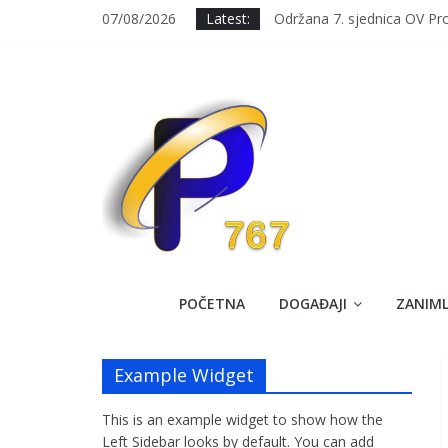
Skip
07/08/2026
Latest:
Održana 7. sjednica OV Pr
to
Svečanim defileom i prosl
content
Upisano 7 prvačića u OŠ “Al
Uspješno završena dobrovol
Opštinsko vijeće opštine 
Prozorski
POČETNA
DOGAĐAJI
ZANIML
Krug
Example Widget
767
This is an example widget to show how the
Službena
Left Sidebar looks by default. You can add