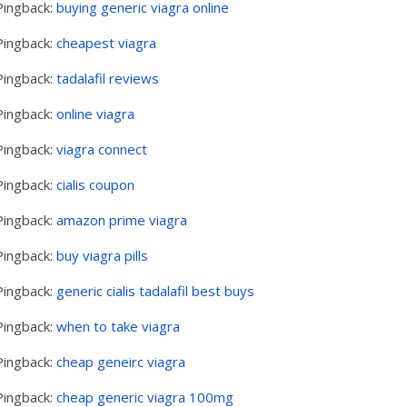
Pingback:
buying generic viagra online
Pingback:
cheapest viagra
Pingback:
tadalafil reviews
Pingback:
online viagra
Pingback:
viagra connect
Pingback:
cialis coupon
Pingback:
amazon prime viagra
Pingback:
buy viagra pills
Pingback:
generic cialis tadalafil best buys
Pingback:
when to take viagra
Pingback:
cheap geneirc viagra
Pingback:
cheap generic viagra 100mg