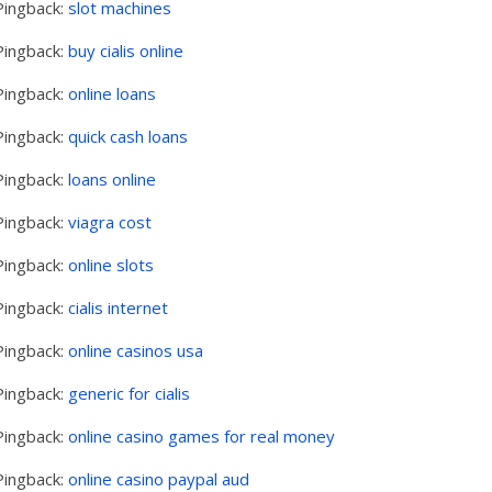
Pingback:
slot machines
Pingback:
buy cialis online
Pingback:
online loans
Pingback:
quick cash loans
Pingback:
loans online
Pingback:
viagra cost
Pingback:
online slots
Pingback:
cialis internet
Pingback:
online casinos usa
Pingback:
generic for cialis
Pingback:
online casino games for real money
Pingback:
online casino paypal aud