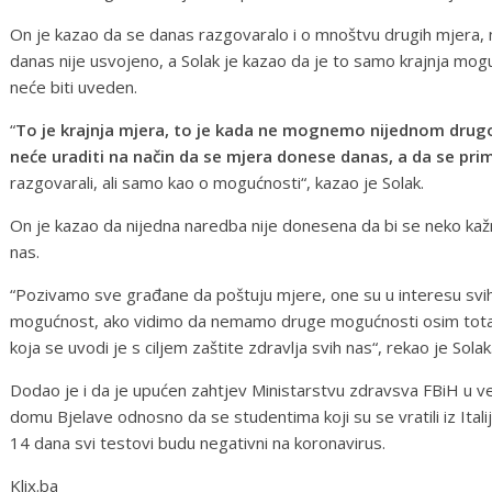
On je kazao da se danas razgovaralo i o mnoštvu drugih mjera, m
danas nije usvojeno, a Solak je kazao da je to samo krajnja mogu
neće biti uveden.
“
To je krajnja mjera, to je kada ne mognemo nijednom drugo
neće uraditi na način da se mjera donese danas, a da se prim
razgovarali, ali samo kao o mogućnosti“, kazao je Solak.
On je kazao da nijedna naredba nije donesena da bi se neko kažnj
nas.
“Pozivamo sve građane da poštuju mjere, one su u interesu svih na
mogućnost, ako vidimo da nemamo druge mogućnosti osim totaln
koja se uvodi je s ciljem zaštite zdravlja svih nas“, rekao je Solak
Dodao je i da je upućen zahtjev Ministarstvu zdravsva FBiH u
domu Bjelave odnosno da se studentima koji su se vratili iz Itali
14 dana svi testovi budu negativni na koronavirus.
Klix.ba