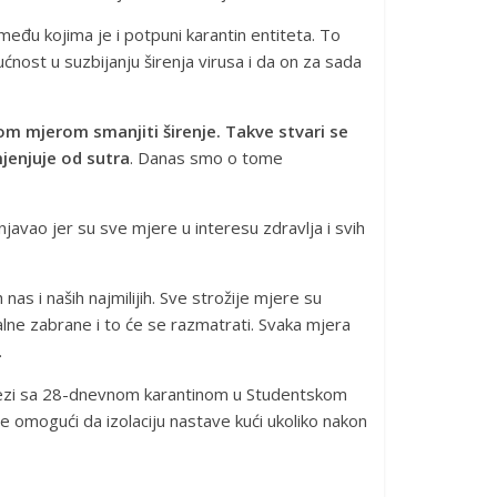
eđu kojima je i potpuni karantin entiteta. To
ćnost u suzbijanju širenja virusa i da on za sada
m mjerom smanjiti širenje. Takve stvari se
jenjuje od sutra
. Danas smo o tome
avao jer su sve mjere u interesu zdravlja i svih
s i naših najmilijih. Sve strožije mjere su
e zabrane i to će se razmatrati. Svaka mjera
.
 vezi sa 28-dnevnom karantinom u Studentskom
je omogući da izolaciju nastave kući ukoliko nakon