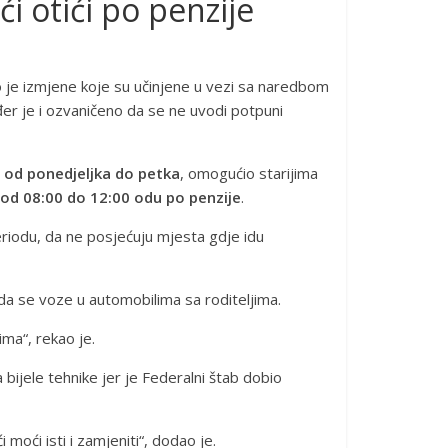
i otići po penzije
o je izmjene koje su učinjene u vezi sa naredbom
đer je i ozvaničeno da se ne uvodi potpuni
 od ponedjeljka do petka
, omogućio starijima
od 08:00 do 12:00 odu po penzije
.
riodu, da ne posjećuju mjesta gdje idu
 da se voze u automobilima sa roditeljima.
ma“, rekao je.
bijele tehnike jer je Federalni štab dobio
 moći isti i zamjeniti“, dodao je.