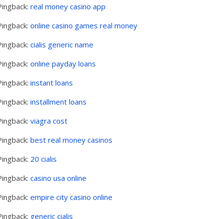
Pingback:
real money casino app
Pingback:
online casino games real money
Pingback:
cialis generic name
Pingback:
online payday loans
Pingback:
instant loans
Pingback:
installment loans
Pingback:
viagra cost
Pingback:
best real money casinos
Pingback:
20 cialis
Pingback:
casino usa online
Pingback:
empire city casino online
Pingback:
generic cialis