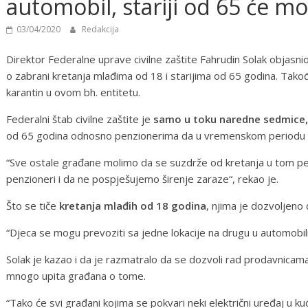
automobil, stariji od 65 će moć
03/04/2020
Redakcija
Direktor Federalne uprave civilne zaštite Fahrudin Solak objasni
o zabrani kretanja mlađima od 18 i starijima od 65 godina. Tako
karantin u ovom bh. entitetu.
Federalni štab civilne zaštite je
samo u toku naredne sedmice,
od 65 godina odnosno penzionerima da u vremenskom periodu
“Sve ostale građane molimo da se suzdrže od kretanja u tom pe
penzioneri i da ne pospješujemo širenje zaraze“, rekao je.
Što se tiče
kretanja mlađih od 18 godina
, njima je dozvoljeno
“Djeca se mogu prevoziti sa jedne lokacije na drugu u automobili
Solak je kazao i da je razmatralo da se dozvoli rad prodavnicama 
mnogo upita građana o tome.
“Tako će svi građani kojima se pokvari neki električni uređaj u kući