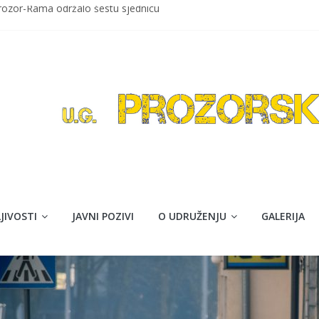
Prozor-Rama održalo šestu sjednicu
ozor
avom maturanti Srednje škole Prozor obilježavaju kraj obazovanja
ija Isaković”
jna akcija darivanja krvi
JIVOSTI
JAVNI POZIVI
O UDRUŽENJU
GALERIJA