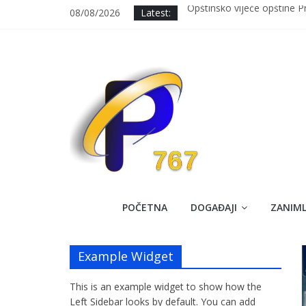
Skip
08/08/2026
Latest:
Opštinsko vijeće opštine 
to
Održana 7. sjednica OV Pr
content
Svečanim defileom i prosl
Upisano 7 prvačića u OŠ “Al
Uspješno završena dobrovol
Prozorski
POČETNA
DOGAĐAJI
ZANIML
Krug
Example Widget
767
This is an example widget to show how the
Službena
Left Sidebar looks by default. You can add