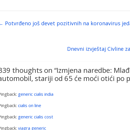
←
Potvrđeno još devet pozitivnih na koronavirus je
Dnevni izvještaj Civline 
339 thoughts on “
Izmjena naredbe: Mlađi
automobil, stariji od 65 će moći otići po 
Pingback:
generic cialis india
Pingback:
cialis on line
Pingback:
generic cialis cost
Pingback:
viagra generic