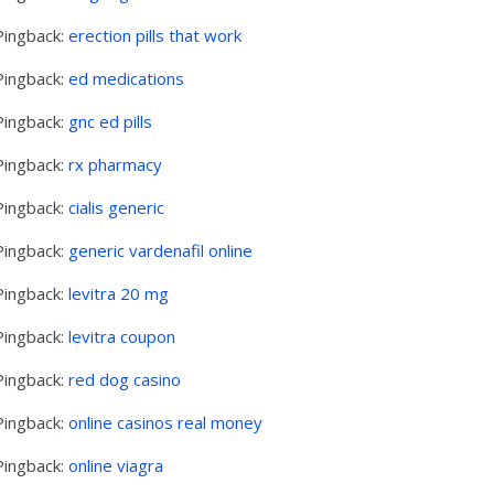
Pingback:
erection pills that work
Pingback:
ed medications
Pingback:
gnc ed pills
Pingback:
rx pharmacy
Pingback:
cialis generic
Pingback:
generic vardenafil online
Pingback:
levitra 20 mg
Pingback:
levitra coupon
Pingback:
red dog casino
Pingback:
online casinos real money
Pingback:
online viagra