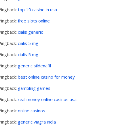
Pingback:
top 10 casino in usa
Pingback:
free slots online
Pingback:
cialis generic
Pingback:
cialis 5 mg
Pingback:
cialis 5 mg
Pingback:
generic sildenafil
Pingback:
best online casino for money
Pingback:
gambling games
Pingback:
real money online casinos usa
Pingback:
online casinos
Pingback:
generic viagra india