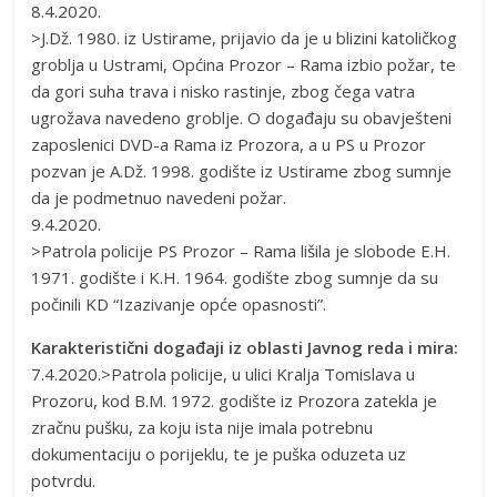
8.4.2020.
>J.Dž. 1980. iz Ustirame, prijavio da je u blizini katoličkog
groblja u Ustrami, Općina Prozor – Rama izbio požar, te
da gori suha trava i nisko rastinje, zbog čega vatra
ugrožava navedeno groblje. O događaju su obavješteni
zaposlenici DVD-a Rama iz Prozora, a u PS u Prozor
pozvan je A.Dž. 1998. godište iz Ustirame zbog sumnje
da je podmetnuo navedeni požar.
9.4.2020.
>Patrola policije PS Prozor – Rama lišila je slobode E.H.
1971. godište i K.H. 1964. godište zbog sumnje da su
počinili KD “Izazivanje opće opasnosti”.
Karakteristični događaji iz oblasti Javnog reda i mira:
7.4.2020.>Patrola policije, u ulici Kralja Tomislava u
Prozoru, kod B.M. 1972. godište iz Prozora zatekla je
zračnu pušku, za koju ista nije imala potrebnu
dokumentaciju o porijeklu, te je puška oduzeta uz
potvrdu.