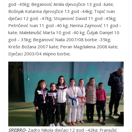
god -45kg; Beganović Amila djevojčice 13 god -kate;
Bošnjak Katarina djevojčice 13 god -44kg; Topić Ivan
dječaci 12 god. -47kg; Stojanović David 11 god -45kg;
Petričević Ivan 11 god -40 kg; Nerina Zajmović 11 god –
kate; Malekinušić Marta 10 god -40 kg; Čuljak Danijel 10
god – 35kg; Beganović Naila 2007/08 borbe -35kg;
Krešo Božana 2007 kate; Peran Magdalena 2008 kate;
Dječaci 2003/04 ekipno borbe;
SREBRO-
Zadro Nikola dječaci 12 god –42kg; Franjušić