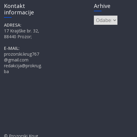
Kontakt
Arhive
informacije
Arhive
ADRESA:
17 Krajiške br. 32,
88440 Prozor;
E-MAIL:
prozorski.krug767
@gmail.com
redakcija@prokrug.
ba
© Prozorski Krug