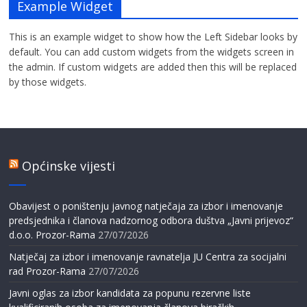
Example Widget
This is an example widget to show how the Left Sidebar looks by
default. You can add custom widgets from the widgets screen in
the admin. If custom widgets are added then this will be replaced
by those widgets.
Općinske vijesti
Obavijest o poništenju javnog natječaja za izbor i imenovanje
predsjednika i članova nadzornog odbora duštva „Javni prijevoz“
d.o.o. Prozor-Rama
27/07/2026
Natječaj za izbor i imenovanje ravnatelja JU Centra za socijalni
rad Prozor-Rama
27/07/2026
Javni oglas za izbor kandidata za popunu rezervne liste