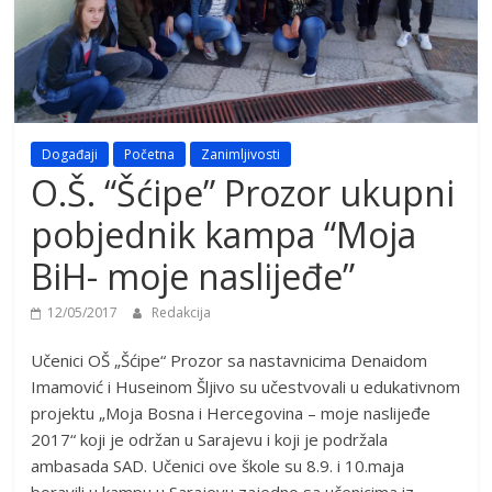
Događaji
Početna
Zanimljivosti
O.Š. “Šćipe” Prozor ukupni
pobjednik kampa “Moja
BiH- moje naslijeđe”
12/05/2017
Redakcija
Učenici OŠ „Šćipe“ Prozor sa nastavnicima Denaidom
Imamović i Huseinom Šljivo su učestvovali u edukativnom
projektu „Moja Bosna i Hercegovina – moje naslijeđe
2017“ koji je održan u Sarajevu i koji je podržala
ambasada SAD. Učenici ove škole su 8.9. i 10.maja
boravili u kampu u Sarajevu zajedno sa učenicima iz