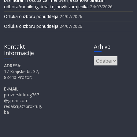
kvalificiranih osoba za imenovanja članova biračkih
odbora/mobilnog tima i njihovih zamjenika
24/07/2026
Odluka o izboru ponuditelja
24/07/2026
Odluka o izboru ponuditelja
24/07/2026
Kontakt
Arhive
informacije
Arhive
ADRESA:
17 Krajiške br. 32,
88440 Prozor;
E-MAIL:
prozorski.krug767
@gmail.com
redakcija@prokrug.
ba