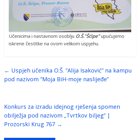
Učenicima i nastavnom osoblju
O.Š.”Šćipe”
upućujemo
iskrene čestitke na ovom velikom uspjehu.
←
Uspjeh učenika O.Š. “Alija Isaković” na kampu
pod nazivom “Moja BiH-moje naslijeđe”
Konkurs za izradu idejnog rješenja spomen
obilježja pod nazivom „Tvrtkov biljeg“ |
Prozorski Krug 767
→