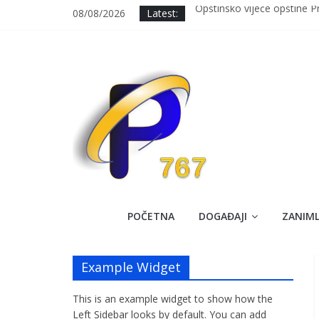
Skip
08/08/2026
Latest:
Opštinsko vijeće opštine 
to
Održana 7. sjednica OV Pr
content
Svečanim defileom i prosl
Upisano 7 prvačića u OŠ “Al
Uspješno završena dobrovol
Prozorski
POČETNA
DOGAĐAJI
ZANIML
Krug
Example Widget
767
This is an example widget to show how the
Službena
Left Sidebar looks by default. You can add