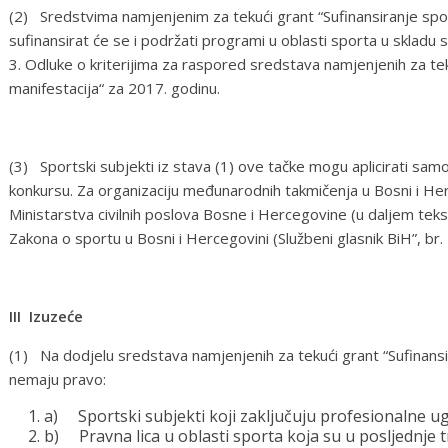
(2) Sredstvima namjenjenim za tekući grant “Sufinansiranje spor
sufinansirat će se i podržati programi u oblasti sporta u skladu 
3. Odluke o kriterijima za raspored sredstava namjenjenih za tek
manifestacija“ za 2017. godinu.
(3) Sportski subjekti iz stava (1) ove tačke mogu aplicirati 
konkursu. Za organizaciju međunarodnih takmičenja u Bosni i He
Ministarstva civilnih poslova Bosne i Hercegovine (u daljem teks
Zakona o sportu u Bosni i Hercegovini (Službeni glasnik BiH”, br.
III Izuzeće
(1) Na dodjelu sredstava namjenjenih za tekući grant “Sufinansi
nemaju pravo:
a) Sportski subjekti koji zaključuju profesionalne u
b) Pravna lica u oblasti sporta koja su u posljednje tr