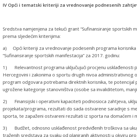
IV Opći i tematski kriteriji za vrednovanje podnesenih zahtj
Sredstva namjenjena za tekući grant “Sufinansiranje sportskih ma
prema sljedećim kriterijima:
a) Opći kriteriji za vrednovanje podesenih programa korisnika
“Sufinansiranje sportskih manifestacija” za 2017. godinu:
1) Relevantnost programa uključujući procjenu usklađenosti 
Hercegovini i zakonima o sportu drugih nivoa administrativnog or
program odgovara potrebama direktnih korisnika, te potencijal p
ugrožene kategorije stanovništva (osobe sa invaliditetom, manjine
2) Finansijski i operativni kapaciteti podnosioca zahtjeva, uklju
projekata/programa, rezultati do sada ostvarene saradnje s me
sporta, te zapaženi ostvareni rezultati iz sporta na domaćem i
3) Budžet, odnosno usklađenost predviđenih troškova sa ukup
traženih sredstava za svaku od planiranih aktivnosti u okviru pr