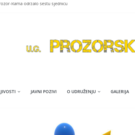
Prozor-Rama održalo šestu sjednicu
ozor
avom maturanti Srednje škole Prozor obilježavaju kraj obazovanja
ija Isaković”
jna akcija darivanja krvi
JIVOSTI
JAVNI POZIVI
O UDRUŽENJU
GALERIJA