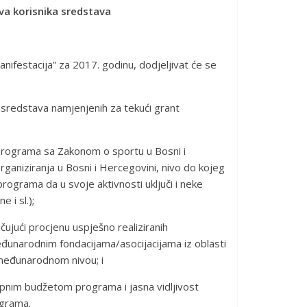
eva korisnika sredstava
nifestacija” za 2017. godinu, dodjeljivat će se
 sredstava namjenjenih za tekući grant
programa sa Zakonom o sportu u Bosni i
ganiziranja u Bosni i Hercegovini, nivo do kojeg
rograma da u svoje aktivnosti uključi i neke
 i sl.);
čujući procjenu uspješno realiziranih
đunarodnim fondacijama/asocijacijama iz oblasti
 međunarodnom nivou; i
nim budžetom programa i jasna vidljivost
ograma.