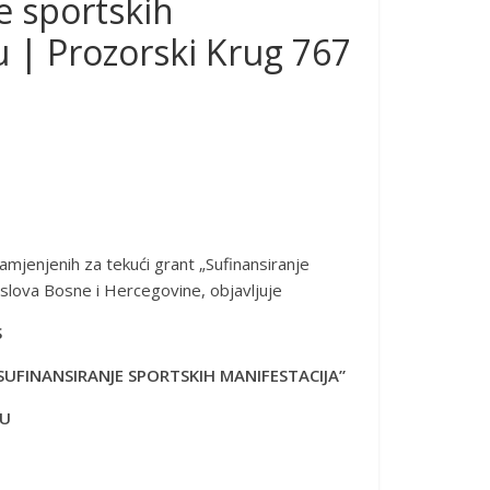
e sportskih
u | Prozorski Krug 767
amjenjenih za tekući grant „Sufinansiranje
poslova Bosne i Hercegovine, objavljuje
S
SUFINANSIRANJE SPORTSKIH MANIFESTACIJA”
NU