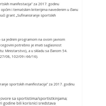
tskih manifestacija” za 2017. godinu
s općim i tematskim kriterijima navedenim u članu
ući grant „Sufinansiranje sportskih
samo sa jednim programom na ovom javnom
rcegovini potrebno je imati saglasnost
tu: Ministarstvo), a u skladu sa članom 54.
 27/08, 102/09 i 66/16).
ranje sportskih manifestacija” za 2017. godinu
govore sa sportistima/sportistkinjama;
i godine bili korisnici sredstava