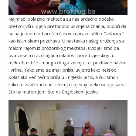
Najmlađi polaznici mekteba su nas srdačno dočekali,
pretvorivši u djelo prethodno usvojena znanja, budući da
su na jednom od prošlih časova upravo učili o
“selamu”
kao islamskom pozdravu. U nastavku našeg druženja sa
malom rajom iz prozorskog mekteba, uvidjeli smo da
ova vesela i razdragana mladost pored vjerskog, u
mektebu stiče i mnoga druga znanja, te pozitivne navike
i vrline. Tako smo se imali priliku uvjeriti kako neki od
polaznika već tečno pričaju Engleski jezik, a čuli smo i
kako to zvuči kada oni recituju i pjevaju neke od pjesama,
što na maternjem, što na Engleskom jeziku.