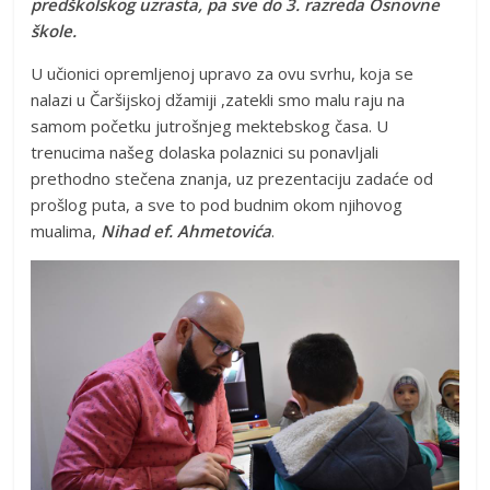
predškolskog uzrasta, pa sve do 3. razreda Osnovne
škole.
U učionici opremljenoj upravo za ovu svrhu, koja se
nalazi u Čaršijskoj džamiji ,zatekli smo malu raju na
samom početku jutrošnjeg mektebskog časa. U
trenucima našeg dolaska polaznici su ponavljali
prethodno stečena znanja, uz prezentaciju zadaće od
prošlog puta, a sve to pod budnim okom njihovog
mualima,
Nihad ef. Ahmetovića
.