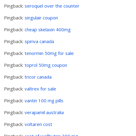
Pingback:
seroquel over the counter
Pingback:
singulair coupon
Pingback:
cheap skelaxin 400mg
Pingback:
spiriva canada
Pingback:
tenormin 50mg for sale
Pingback:
toprol 50mg coupon
Pingback:
tricor canada
Pingback:
valtrex for sale
Pingback:
vantin 100 mg pills
Pingback:
verapamil australia
Pingback:
voltaren cost
Pingback:
cost of wellbutrin 300 mg