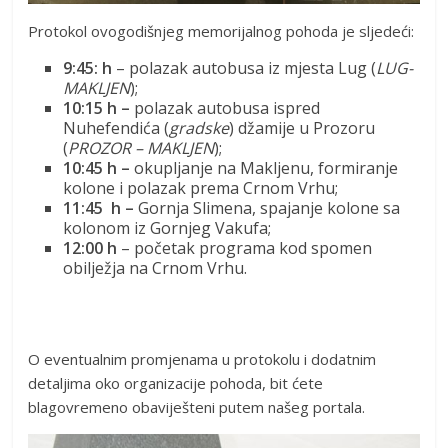
Protokol ovogodišnjeg memorijalnog pohoda je sljedeći:
9:45: h
– polazak autobusa iz mjesta Lug (
LUG-
MAKLJEN
);
10:15 h –
polazak autobusa ispred
Nuhefendića (
gradske
) džamije u Prozoru
(
PROZOR – MAKLJEN
);
10:45 h –
okupljanje na Makljenu, formiranje
kolone i polazak prema Crnom Vrhu;
11:
45 h –
Gornja Slimena, spajanje kolone sa
kolonom iz Gornjeg Vakufa;
12:00 h
– početak programa kod spomen
obilježja na Crnom Vrhu.
O eventualnim promjenama u protokolu i dodatnim
detaljima oko organizacije pohoda, bit ćete
blagovremeno obaviješteni putem našeg portala.