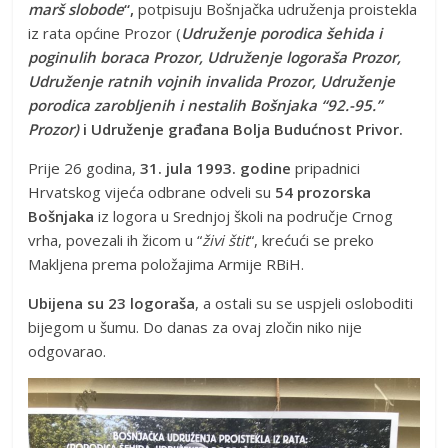
marš slobode
“,
potpisuju Bošnjačka udruženja proistekla
iz rata općine Prozor (
Udruženje porodica šehida i
poginulih boraca Prozor, Udruženje logoraša Prozor,
Udruženje ratnih vojnih invalida Prozor, Udruženje
porodica zarobljenih i nestalih Bošnjaka “92.-95.”
Prozor)
i Udruženje građana Bolja Budućnost Privor.
Prije 26 godina,
31. jula 1993. godine
pripadnici
Hrvatskog vijeća odbrane odveli su
54 prozorska
Bošnjaka
iz logora u Srednjoj školi na područje Crnog
vrha, povezali ih žicom u “
živi štit
“, krećući se preko
Makljena prema položajima Armije RBiH.
Ubijena su 23 logoraša
, a ostali su se uspjeli osloboditi
bijegom u šumu. Do danas za ovaj zločin niko nije
odgovarao.