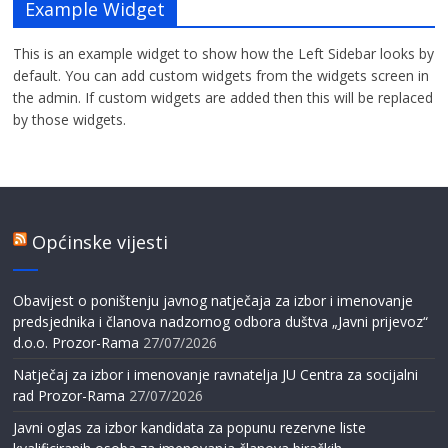
Example Widget
This is an example widget to show how the Left Sidebar looks by
default. You can add custom widgets from the widgets screen in
the admin. If custom widgets are added then this will be replaced
by those widgets.
Općinske vijesti
Obavijest o poništenju javnog natječaja za izbor i imenovanje
predsjednika i članova nadzornog odbora duštva „Javni prijevoz“
d.o.o. Prozor-Rama
27/07/2026
Natječaj za izbor i imenovanje ravnatelja JU Centra za socijalni
rad Prozor-Rama
27/07/2026
Javni oglas za izbor kandidata za popunu rezervne liste