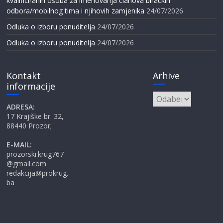
kvalificiranih osoba za imenovanja članova biračkih
odbora/mobilnog tima i njihovih zamjenika
24/07/2026
Odluka o izboru ponuditelja
24/07/2026
Odluka o izboru ponuditelja
24/07/2026
Kontakt
Arhive
informacije
Arhive
ADRESA:
17 Krajiške br. 32,
88440 Prozor;
E-MAIL:
prozorski.krug767
@gmail.com
redakcija@prokrug.
ba