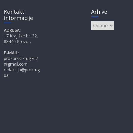
Kontakt
Arhive
informacije
Arhive
ADRESA:
17 Krajiške br. 32,
88440 Prozor;
E-MAIL:
prozorski.krug767
@gmail.com
redakcija@prokrug.
ba