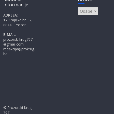
informacije
Arhive
ADRESA:
17 Krajiške br. 32,
88440 Prozor;
E-MAIL:
prozorski.krug767
@gmail.com
redakcija@prokrug.
ba
© Prozorski Krug
767