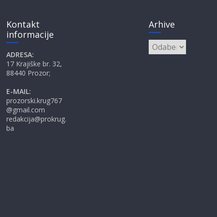
Kontakt
Arhive
informacije
Arhive
ADRESA:
17 Krajiške br. 32,
88440 Prozor;
E-MAIL:
prozorski.krug767
@gmail.com
redakcija@prokrug.
ba