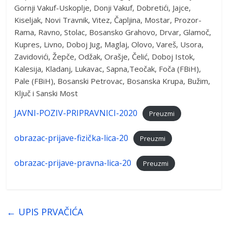
Gornji Vakuf-Uskoplje, Donji Vakuf, Dobretići, Jajce,
Kiseljak, Novi Travnik, Vitez, Čapljina, Mostar, Prozor-
Rama, Ravno, Stolac, Bosansko Grahovo, Drvar, Glamoč,
Kupres, Livno, Doboj Jug, Maglaj, Olovo, Vareš, Usora,
Zavidovići, Žepče, Odžak, Orašje, Čelić, Doboj Istok,
Kalesija, Kladanj, Lukavac, Sapna,Teočak, Foča (FBiH),
Pale (FBiH), Bosanski Petrovac, Bosanska Krupa, Bužim,
Ključ i Sanski Most
JAVNI-POZIV-PRIPRAVNICI-2020
Preuzmi
obrazac-prijave-fizička-lica-20
Preuzmi
obrazac-prijave-pravna-lica-20
Preuzmi
←
UPIS PRVAČIĆA