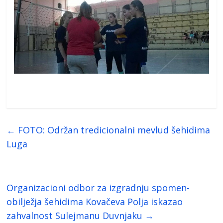
←
FOTO: Održan tredicionalni mevlud šehidima
Luga
Organizacioni odbor za izgradnju spomen-
obilježja šehidima Kovačeva Polja iskazao
zahvalnost Sulejmanu Duvnjaku
→