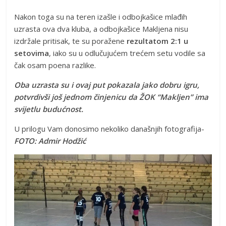
Nakon toga su na teren izašle i odbojkašice mlađih
uzrasta ova dva kluba, a odbojkašice Makljena nisu
izdržale pritisak, te su poražene
rezultatom 2:1 u
setovima
, iako su u odlučujućem trećem setu vodile sa
čak osam poena razlike.
Oba uzrasta su i ovaj put pokazala jako dobru igru,
potvrdivši još jednom činjenicu da ŽOK “Makljen” ima
svijetlu budućnost.
U prilogu Vam donosimo nekoliko današnjih fotografija-
FOTO: Admir Hodžić