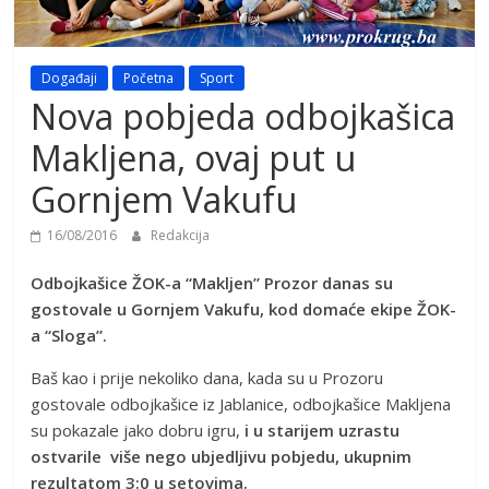
Događaji
Početna
Sport
Nova pobjeda odbojkašica
Makljena, ovaj put u
Gornjem Vakufu
16/08/2016
Redakcija
Odbojkašice ŽOK-a “Makljen” Prozor danas su
gostovale u Gornjem Vakufu, kod domaće ekipe ŽOK-
a “Sloga”.
Baš kao i prije nekoliko dana, kada su u Prozoru
gostovale odbojkašice iz Jablanice, odbojkašice Makljena
su pokazale jako dobru igru,
i u starijem uzrastu
ostvarile više nego ubjedljivu pobjedu, ukupnim
rezultatom 3:0 u setovima.