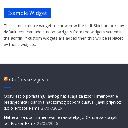
Example Widget
This is an example widget to show how the Left Sidebar looks by
default. You can add custom widgets from the widgets screen in
the admin. If custom widgets are added then this will be replaced
by those widgets.
Općinske vijesti
Obavijest o poništenju javnog natječaja za izbor i imenovanje
predsjednika i članova nadzornog odbora duštva „Javni prijevoz“
d.o.o. Prozor-Rama
27/07/2026
Natječaj za izbor i imenovanje ravnatelja JU Centra za socijalni
rad Prozor-Rama
27/07/2026